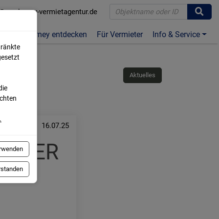
@norderney-vermietagentur.de
te
Norderney entdecken
Für Vermieter
Info & Service
hränkte
gesetzt
Aktuelles
die
öchten
.
16.07.25
OR DER
erwenden
erstanden