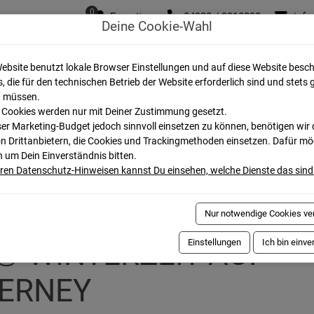
0
Favoriten
04932 / 9918090
info
Deine Cookie-Wahl
Unsere Ferienhäuser
Buchungslücken
Aktuelle Angebo
ebsite benutzt lokale Browser Einstellungen und auf diese Website besc
, die für den technischen Betrieb der Website erforderlich sind und stets 
 müssen.
 der Zeit! ☃️ Winterzeit auf Norderney
 Cookies werden nur mit Deiner Zustimmung gesetzt.
r Marketing-Budget jedoch sinnvoll einsetzen zu können, benötigen wir 
on Drittanbietern, die Cookies und Trackingmethoden einsetzen. Dafür m
h um Dein Einverständnis bitten.
eren Datenschutz-Hinweisen kannst Du einsehen, welche Dienste das sind
R SIND MAL WIEDER V
Nur notwendige Cookies v
 ☃️ WINTERZEIT AUF
Einstellungen
Ich bin einv
ERNEY