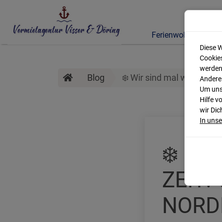
Ferienwohnungen
Diese W
Cookies
werden
Blog
❄️ Wir sind mal wieder vor
Andere
Um unse
Hilfe v
wir Dic
In uns
❄️ WI
ZEIT!
NORD