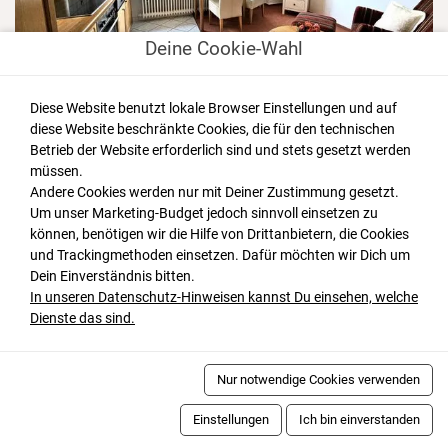
Deine Cookie-Wahl
Diese Website benutzt lokale Browser Einstellungen und auf
diese Website beschränkte Cookies, die für den technischen
Sünntuun
Betrieb der Website erforderlich sind und stets gesetzt werden
müssen.
Norderney
Andere Cookies werden nur mit Deiner Zustimmung gesetzt.
Ferienwohnung
Um unser Marketing-Budget jedoch sinnvoll einsetzen zu
2
3
2
60m
können, benötigen wir die Hilfe von Drittanbietern, die Cookies
und Trackingmethoden einsetzen. Dafür möchten wir Dich um
Dein Einverständnis bitten.
4.6/5 -
4
Bewertungen
Details
In unseren Datenschutz-Hinweisen kannst Du einsehen, welche
Dienste das sind.
Nur notwendige Cookies verwenden
ZULETZT ANGESEHEN
Einstellungen
Ich bin einverstanden