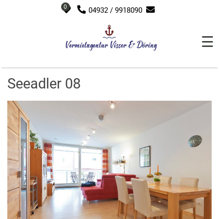
0
04932 / 9918090
☰
Seeadler 08