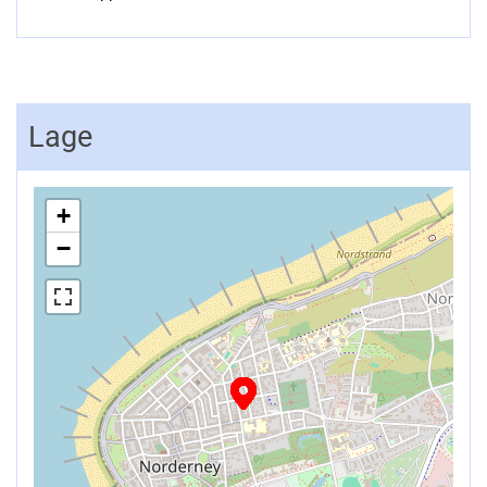
Lage
+
−